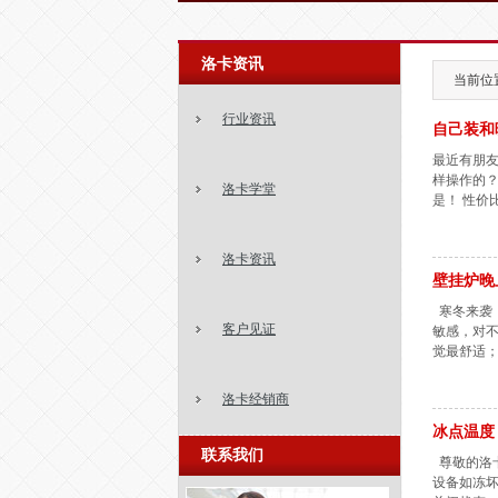
洛卡资讯
当前位置
行业资讯
自己装和
最近有朋友
样操作的？
洛卡学堂
是！ 性价
洛卡资讯
壁挂炉晚
寒冬来袭
客户见证
敏感，对不
觉最舒适；
洛卡经销商
冰点温度
联系我们
尊敬的洛卡
设备如冻坏