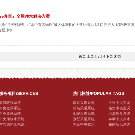
ture奔泰』全屋净水解决方案
织相关资料表明：“水中有害物质”被人体吸收的大致比例为 1/3 口腔摄入 1/3呼吸道
全屋净水”！
首页
上页
1
2
3
4
下页
末页
服务项目/SERVICES
热门标签/POPULAR TAGS
家庭暖气系统
暗装采暖系统
大金中央空调
中央空调系统
明装采暖系统
格力中央空调
中央新风系统
地暖采暖系统
地源热泵系统
中央净软水系统
别墅采暖系统
奔泰中央净水
空气源热泵系统
奔泰中央软水
布朗新风系统