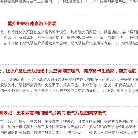
特别是夜间避免冷空气进入室内。2、环境温度低于5℃，请不要关闭采暖系统，可将
——壁挂炉解析|南京洛卡供暖
炉是一种个性化的家庭独立采暖热输出设备，具有强大的家庭中央供暖功能，各个房间
卫生热水，供家庭沐浴、厨房等场所使用。壁挂炉因其安全、可靠、节能、卫生、环保
一起来了解下燃气壁挂炉采暖效果怎么样，燃气壁挂炉怎么用等内容。 1、燃气壁挂
现
处，让小户型也无法拒绝中央空调|南京暖气，南京洛卡生活家，南京地暖，.
寸土寸金的房价，小户型成了大部分普通家庭的首选，在很多人的观念里，中央空调
一般认为小户型就不需要装中央空调了。其实不然，小户型装中央空调，不仅美观大方
的一个趋势。这里，洛卡整理了下小户型装中央空调的好处。 ↓↓↓ 1使用成本不高，
科米尼—王者风范|阀门|暖气片阀门|暖气片温控|南京暖气
司于1951年成立于意大利，主要致力于地暖管、分水器以及阀门等暖通设备的研发
极主动的市场洞察力取得了多个国际著名的产品认证，并将75%的产品远销世界95个国家
围内采暖制冷领域已有60年悠久历史。 王者气息之-----势 意大利嘉科米尼家族，目