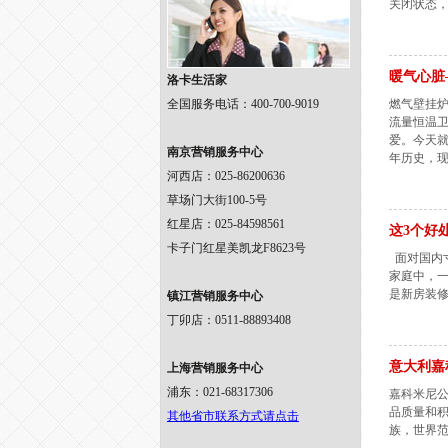
关闭状态，
暖气心脏
洛卡生活家
全国服务电话：400-700-9019
燃气壁挂
流量恒温
爱。今天就
南京营销服务中心
年历史，
河西店：025-86200636
草场门大街100-5号
红星店：025-84598561
这3个好
卡子门红星美凯龙F8623号
面对国内
家庭中，
是新房装修
镇江营销服务中心
丁卯店：0511-88893408
意大利嘉
上海营销服务中心
浦东：021-68317306
嘉科米尼公
品质量和积
其他省市联系方式请点击
族，世界范