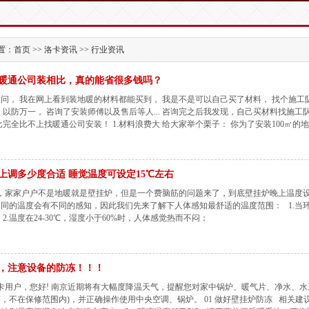
：首页 >> 洛卡资讯 >> 行业资讯
暖通公司装相比，真的能省很多钱吗？
问， 我在网上看到装地暖的材料都能买到， 我是不是可以自己买了材料， 找个施工
 以防万一， 咨询了安装师傅以及售后等人... 咨询完之后我发现，自己买材料找施工
比完全比不上找暖通公司安装！ 1.材料浪费大 给大家举个栗子： 你为了安装100㎡的地
上调多少度合适 睡觉温度可设定15℃左右
，家家户户不是地暖就是壁挂炉，但是一个费脑筋的问题来了，到底壁挂炉晚上温度
同的温度会有不同的感知，因此我们先来了解下人体感知最舒适的温度范围： 1.当环境温
 2.温度在24-30℃，湿度小于60%时，人体感觉热而不闷；
，注意设备的防冻！！！
用户，您好! 南京近期将有大幅度降温天气，提醒您对家中锅炉、暖气片、净水、水
，不在保修范围内)，并正确操作使用中央空调、锅炉。 01 做好壁挂炉防冻 相关建