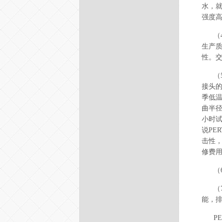
水，就
强度高
（
生产
性。
（
接头的
季低
曲半径
小时试
说PE
击性，
修费
（
（
能，排
P