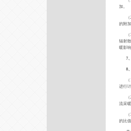
（
加。
（
的附
（
辐射散
暖影
7
8
（
进行
（
流采暖
（
的比