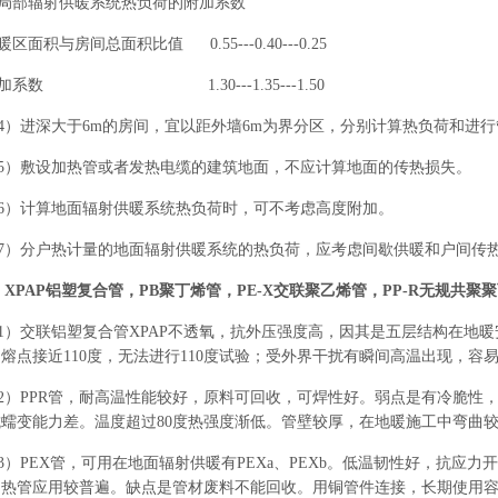
局部辐射供暖系统热负荷的附加系数
暖区面积与房间总面积比值 0.55---0.40---0.25
加系数 1.30---1.35---1.50
4）进深大于6m的房间，宜以距外墙6m为界分区，分别计算热负荷和进
5）敷设加热管或者发热电缆的建筑地面，不应计算地面的传热损失。
6）计算地面辐射供暖系统热负荷时，可不考虑高度附加。
7）分户热计量的地面辐射供暖系统的热负荷，应考虑间歇供暖和户间传
、XPAP铝塑复合管，PB聚丁烯管，PE-X交联聚乙烯管，PP-R无规共聚
1）交联铝塑复合管XPAP不透氧，抗外压强度高，因其是五层结构在地
熔点接近110度，无法进行110度试验；受外界干扰有瞬间高温出现，
2）PPR管，耐高温性能较好，原料可回收，可焊性好。弱点是有冷脆性，脆
蠕变能力差。温度超过80度热强度渐低。管壁较厚，在地暖施工中弯曲
3）PEX管，可用在地面辐射供暖有PEXa、PEXb。低温韧性好，抗应
加热管应用较普遍。缺点是管材废料不能回收。用铜管件连接，长期使用