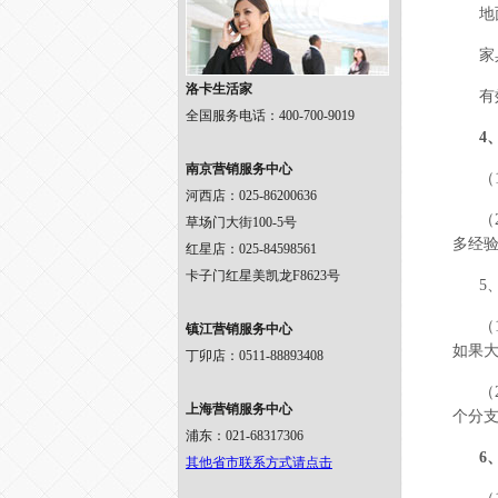
地
家
洛卡生活家
有
全国服务电话：400-700-9019
4
南京营销服务中心
（
河西店：025-86200636
（
草场门大街100-5号
多经
红星店：025-84598561
卡子门红星美凯龙F8623号
5
（
镇江营销服务中心
如果
丁卯店：0511-88893408
（
上海营销服务中心
个分
浦东：021-68317306
6
其他省市联系方式请点击