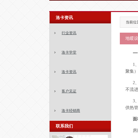
洛卡资讯
当前位置
行业资讯
地暖设
洛卡学堂
一
1
聚集
洛卡资讯
2
不流
客户见证
3
供热管
洛卡经销商
面
联系我们
房