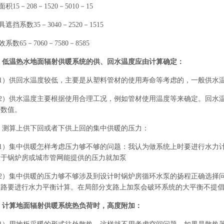
面积15－208－1520－5010－15
具遮挡系数35－3040－2520－1515
效系数65－7060－7580－8585
、低温热水地面辐射供暖系统的供、回水温度应由计算确定：
1）供回水温度较低，主要是从塑料管材的使用寿命等考虑的，一般供水温度
2）供水温度主要根据使用合理工况，例如管材使用温度等来确定。回水
验数值。
、测算上供下回或者下供上回的集中供暖的压力：
1）集中供暖怎样考虑压力够不够的问题：我认为做系统上时要进行水力
大于锅炉房或城市管网能提供的压力就加泵
2）集中供暖的压力够不够涉及到设计时锅炉房循环水泵的扬程正确选择
支路要进行水力平衡计算。在局部分支路上加泵会破环系统的大平衡不提
、计算地面辐射供暖系统热负荷时，高度附加：