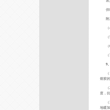
表
供
附
（
（
（
（
9
（
熔胶的
（
度，抗
（
地暖