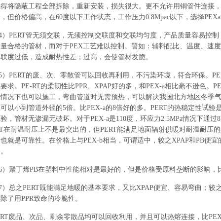
得将隐蔽工程全部拆除，重新安装，损失很大。更不允许用铜管件连接，否则
，但价格偏高，在60度以下工作状态，工作压力0.8Mpac以下，选择PEX
4）PERT管无须交联，无须控制交联度和交联均匀度，产品质量容易控
质量合格的管材，而对于PEX工艺难以控制。譬如：辅料配比、温度、速
交联度过低，造成耐热性差；过高，会使管材发脆。
5）PERT的废、次、零散管可以回收再利用，不污染环境，符合环保。P
要求。PE-RT的柔韧性比PPR、XPAP好的多，和PEX-a相比毫不逊色
温情况下也可以施工，弯曲管道时无需预热，可以解决我国北方地区冬季
可以小到管道外径的5倍。比PEX-a的8倍好的多。PERT的热稳定性试验是在1
验，管材无渗漏无破坏。对于PEX-a是110度，环应力2.5MPa情况下通
RT在耐温耐压上不是最突出的，但PERT能满足地面辐射供暖对耐温耐压
也就是可靠性。在价格上与PEX-b相当，可谓适中，较之XPAP和PB
用。
6）聚丁烯PB在塑料中性能相对是最好的，但是价格受原料垄断的影响，
7）总之PERT既能满足地暖的基本要求，又比XPAP便宜、容易弯曲；较
除了用PPR致命的冷脆性。
ERT废品、次品、剩余零散品均可以回收利用，并且可以热熔连接，比PE