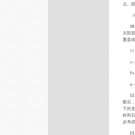
点。
（
1
太阳直
覆盖
1
s
P
q
1
暖后
下的
砖和石
必考
1