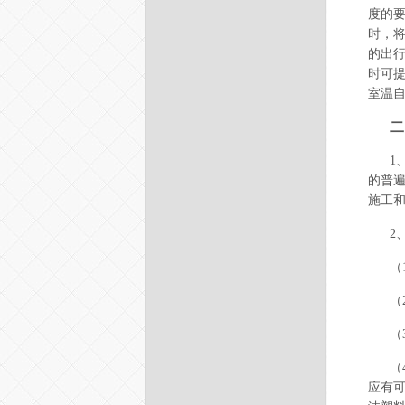
度的
时，将
的出
时可
室温
二
1
的普
施工
2
（
（
（
（
应有可