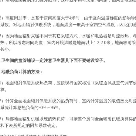
1）用地板采暖的形式往外散热，这样就不用考虑空间问题，如果是散热
2）高度附加率，是基于房间高度大于4米时，由于竖向温度梯度的影响
加系数。对地面辐射供暖系统，地面温度一般高于室内空气温度，因此供
3）因为地面辐射采暖不同于其它采暖方式，水暖和电热器是对流散热，
热，所以考虑房间高度；室内环境温暖是地面以上1.2-2.0米，地面辐
响甚小。
、卫生间的盘管铺设一定注意卫生器具下面不要铺设管子。
、地暖负荷计算的方法：
1）地面辐射供暖系统热负荷，应按现行国家标准《采暖通风及空气调节设计规
计算。
2）计算全面地面辐射供暖系统的热负荷时，室内计算温度的取值应比对
系统计算总热负荷的90%～95%。
3）局部地面辐射供暖系统的热负荷，可按整个房间全面辐射供暖所算得
值和下表所规定的附加系数确定。