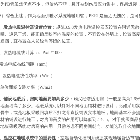
因为PB管虽然优点不少，但价格不菲，且其被划伤后应力集中，容易爆裂
8）综合上述，作为地面供暖水系统地暖用管，PERT是当之无愧的，是
0、发热电缆温控器设置位置：
规范3.9.8发热电缆温控器应设置在附近
晒、通风干燥、能正确反映室内温度的位置，不宜设在外墙上，设置高度宜
或遮挡，宜布置在人员经常停留的位置。
1、发热电缆线计算：s=Px/q*1000
--发热电缆布线间距（mm）
x--发热电缆线性功率（W/m）
--单位面积安装功率（W/m2）
2、铺设地暖后，房间地面要加高多少：
购买经济适用房（一般层高为2.6
，地面增高了多少。地暖系统可以针对不同地面铺材进行设计，比如采用
龙骨中，或是地板采暖回填后不打龙骨直接铺设实木地板，地面基本不会
材的铺设进行施工，对房间高度的占用可以降低到2-4cm。对于购买商品
虑地板采暖系统对房高的占用，只需考虑不同房间朝向、功能选取什么地
3、温控在地暖系统中的重要性：
室温自动化控制系统是实现地暖舒适节能