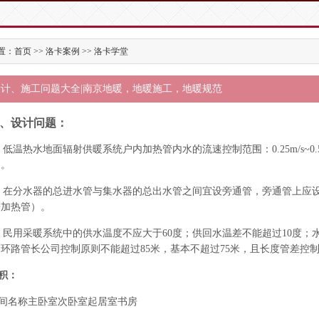
：首页 >> 洛卡案例 >> 洛卡学堂
计、施工问题大全|南京地暖，地暖施工，地暖规范
、设计问题：
、低温热水地面辐射供暖系统户内加热管内水的流速控制范围：0.25m/s~0
）。
、在分水器的总进水管与集水器的总出水管之间宜设旁通管，旁通管上应
进加热管）。
、民用采暖系统中的供水温度不应大于60度；供回水温差不能超过10度；水流
环路管长公司控制原则不能超过85米，基本不超过75米，且长度管差控制
积：
间名称主卧室次卧室起居室书房