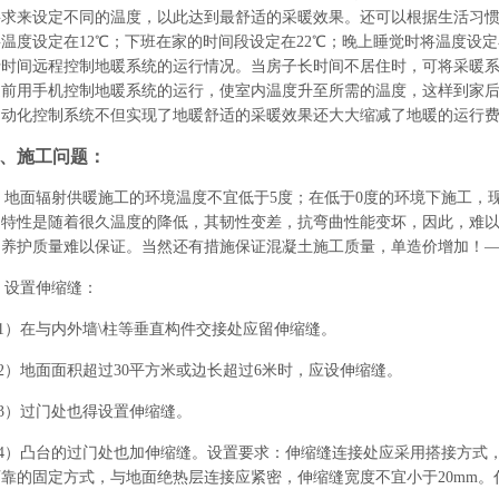
要求来设定不同的温度，以此达到最舒适的采暖效果。还可以根据生活习
温度设定在12℃；下班在家的时间段设定在22℃；晚上睡觉时将温度设定在
行时间远程控制地暖系统的运行情况。当房子长时间不居住时，可将采暖
提前用手机控制地暖系统的运行，使室内温度升至所需的温度，这样到家
自动化控制系统不但实现了地暖舒适的采暖效果还大大缩减了地暖的运行
、施工问题：
、地面辐射供暖施工的环境温度不宜低于5度；在低于0度的环境下施工，
遍特性是随着很久温度的降低，其韧性变差，抗弯曲性能变坏，因此，难以
和养护质量难以保证。当然还有措施保证混凝土施工质量，单造价增加！
、设置伸缩缝：
1）在与内外墙\柱等垂直构件交接处应留伸缩缝。
2）地面面积超过30平方米或边长超过6米时，应设伸缩缝。
3）过门处也得设置伸缩缝。
4）凸台的过门处也加伸缩缝。设置要求：伸缩缝连接处应采用搭接方式，
靠的固定方式，与地面绝热层连接应紧密，伸缩缝宽度不宜小于20mm