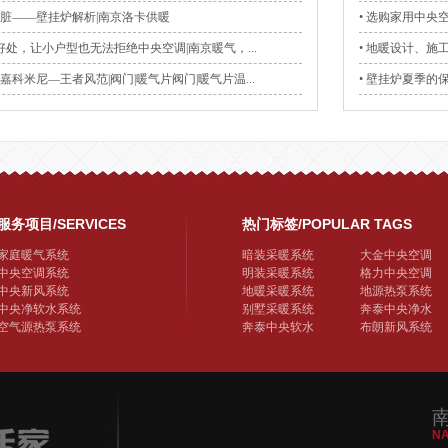
心脏——壁挂炉解析|南京洛卡供暖
• 选购家用中央空
个好处，让小户型也无法拒绝中央空调|南京暖气，...
• 地暖设计、施
利嘉科米尼—王者风范|阀门|暖气片阀门|暖气片温...
• 壁挂炉夏季的
服务项目/SERVICES
热门标签/POPULAR TAGS
家庭暖气系统
暗装采暖系统
大金中央空调
中央空调系统
明装采暖系统
格力中央空调
中央新风系统
地暖采暖系统
地源热泵系统
中央净软水系统
别墅采暖系统
奔泰中央净水
空气源热泵系统
奔泰中央软水
布朗新风系统
NA