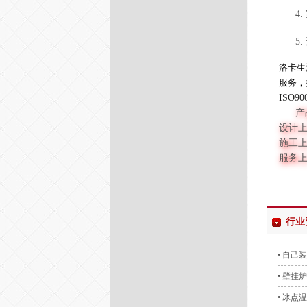
4
.
5
.
洛卡生
服务，
ISO
产
设计
施工
服务
行业
• 自
• 壁挂
• 冰