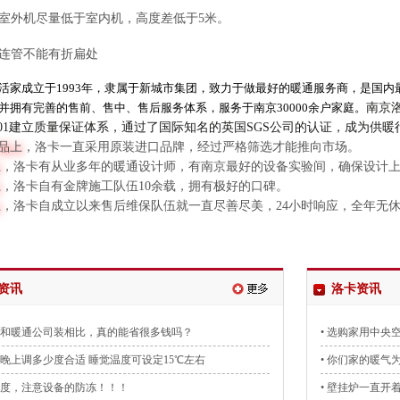
室外机尽量低于室内机，高度差低于5米。
连管不能有折扁处
活家成立于1993年，隶属于新城市集团，致力于做最好的暖通服务商，是国内
并拥有完善的售前、售中、售后服务体系，服务于南京30000余户家庭。
南京
9001建立质量保证体系，通过了国际知名的英国SGS公司的认证，成为供暖行
品上
，洛卡一直采用原装进口品牌，经过严格筛选才能推向市场。
上
，洛卡有从业多年的暖通设计师，有南京最好的设备实验间，确保设计
上
，洛卡自有金牌施工队伍10余载，拥有极好的口碑。
上
，洛卡自成立以来售后维保队伍就一直尽善尽美，24小时响应，全年无
资讯
洛卡资讯
己装和暖通公司装相比，真的能省很多钱吗？
• 选购家用中央
炉晚上调多少度合适 睡觉温度可设定15℃左右
• 你们家的暖气
点温度，注意设备的防冻！！！
• 壁挂炉一直