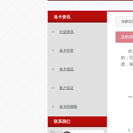
洛卡资讯
当前位置
行业资讯
选购家
洛卡学堂
在
的，
虑，
洛卡资讯
客户见证
一
洛卡经销商
联系我们
1