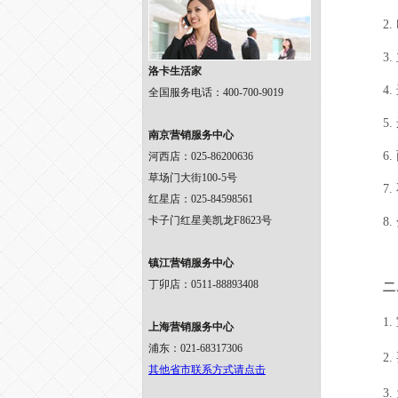
2
3
洛卡生活家
4
全国服务电话：400-700-9019
5
南京营销服务中心
6
河西店：025-86200636
草场门大街100-5号
7
红星店：025-84598561
卡子门红星美凯龙F8623号
8
镇江营销服务中心
丁卯店：0511-88893408
二
1
上海营销服务中心
浦东：021-68317306
2
.
其他省市联系方式请点击
3
.